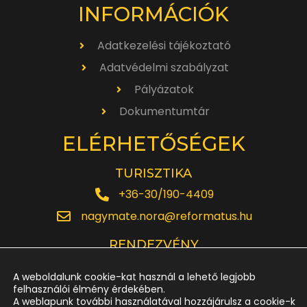
INFORMÁCIÓK
Adatkezelési tájékoztató
Adatvédelmi szabályzat
Pályázatok
Dokumentumtár
ELÉRHETŐSÉGEK
TURISZTIKA
+36-30/190-4409
nagymate.nora@reformatus.hu
RENDEZVÉNY
+36-30/642-6220
A weboldalunk cookie-kat használ a lehető legjobb
rendezveny.nagytemplom@reformatus.hu
felhasználói élmény érdekében.
A weblapunk további használatával hozzájárulsz a cookie-k