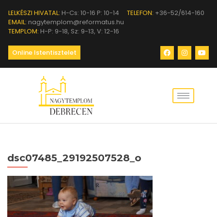
LELKÉSZI HIVATAL:
H-Cs: 10-16 P: 10-14
TELEFON:
+36-52/614-160
EMAIL:
nagytemplom@reformatus.hu
TEMPLOM:
H-P: 9-18, Sz: 9-13, V: 12-16
Online Istentisztelet
dsc07485_29192507528_o