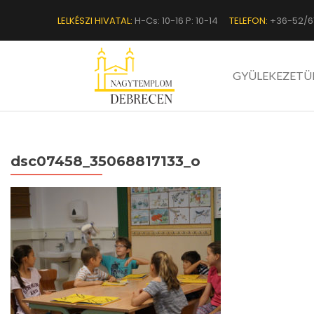
LELKÉSZI HIVATAL:
H-Cs: 10-16 P: 10-14
TELEFON:
+36-52/6
GYÜLEKEZETÜ
dsc07458_35068817133_o