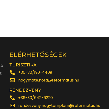
ELÉRHETŐSÉGEK
TURISZTIKA
tó
+36-30/190-4409
t
nagymate.nora@reformatus.hu
RENDEZVÉNY
+36-30/642-6220
rendezveny.nagytemplom@reformatus.hu