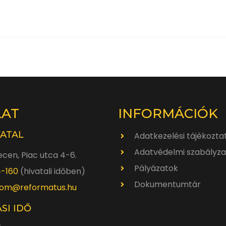
LAT
INFORMÁCIÓK
VATAL
Adatkezelési tájékozta
Adatvédelmi szabályza
cen, Piac utca 4-6.
Pályázatok
4-160
(hivatali időben)
Dokumentumtár
om@reformatus.hu
SI IDŐ