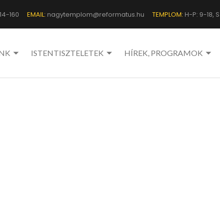
14-160
EMAIL:
nagytemplom@reformatus.hu
TEMPLOM:
H-P: 9-18, Sz
NK
ISTENTISZTELETEK
HÍREK, PROGRAMOK