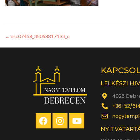
←
dsc07458_35068817133_o
KAPCSO
LELKÉSZI HI
4026 Debre
+36-52/61
nagytempl
NYITVATARTÁ