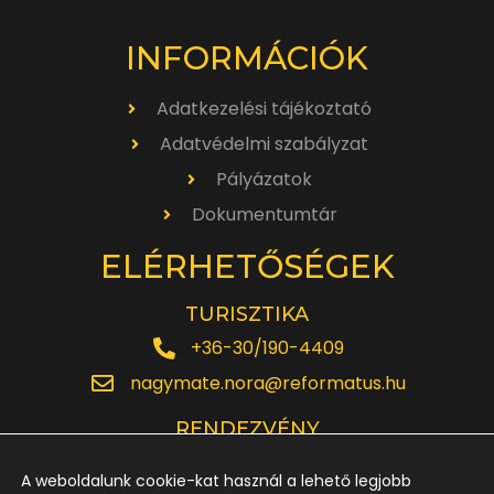
INFORMÁCIÓK
Adatkezelési tájékoztató
Adatvédelmi szabályzat
Pályázatok
Dokumentumtár
ELÉRHETŐSÉGEK
TURISZTIKA
+36-30/190-4409
nagymate.nora@reformatus.hu
RENDEZVÉNY
+36-30/642-6220
A weboldalunk cookie-kat használ a lehető legjobb