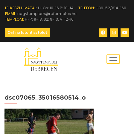
LELKÉSZI HIVATAL:
H-Cs: 10-16 P: 10-14
TELEFON:
+36-52/614-160
EMAIL:
nagytemplom@reformatus.hu
TEMPLOM:
H-P: 9-18, Sz: 9-13, V: 12-16
Online Istentisztelet
dsc07065_35016580514_o