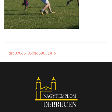
←
dsc07065_35016580514_o