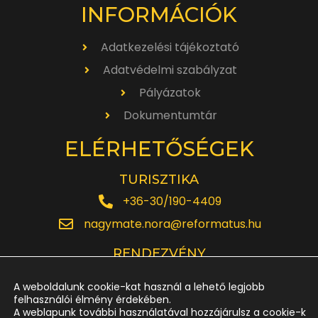
INFORMÁCIÓK
Adatkezelési tájékoztató
Adatvédelmi szabályzat
Pályázatok
Dokumentumtár
ELÉRHETŐSÉGEK
TURISZTIKA
+36-30/190-4409
nagymate.nora@reformatus.hu
RENDEZVÉNY
+36-30/642-6220
A weboldalunk cookie-kat használ a lehető legjobb
rendezveny.nagytemplom@reformatus.hu
felhasználói élmény érdekében.
A weblapunk további használatával hozzájárulsz a cookie-k