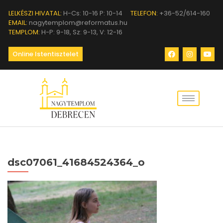
LELKÉSZI HIVATAL:
H-Cs: 10-16 P: 10-14
TELEFON:
+36-52/614-160
EMAIL:
nagytemplom@reformatus.hu
TEMPLOM:
H-P: 9-18, Sz: 9-13, V: 12-16
Online Istentisztelet
dsc07061_41684524364_o