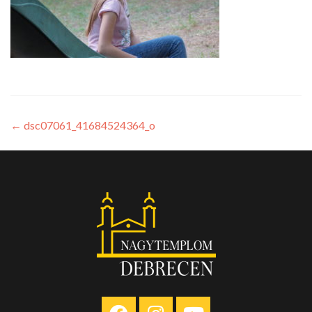
←
dsc07061_41684524364_o