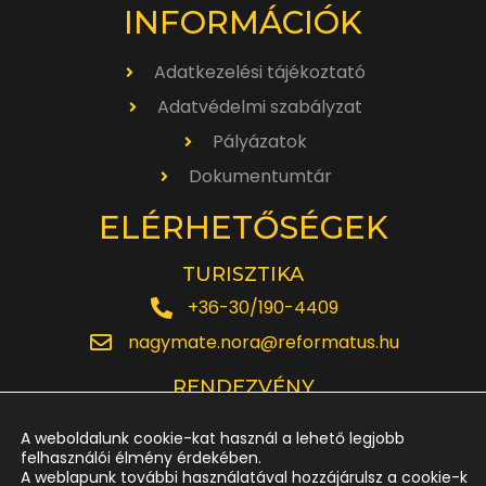
INFORMÁCIÓK
Adatkezelési tájékoztató
Adatvédelmi szabályzat
Pályázatok
Dokumentumtár
ELÉRHETŐSÉGEK
TURISZTIKA
+36-30/190-4409
nagymate.nora@reformatus.hu
RENDEZVÉNY
+36-30/642-6220
A weboldalunk cookie-kat használ a lehető legjobb
rendezveny.nagytemplom@reformatus.hu
felhasználói élmény érdekében.
A weblapunk további használatával hozzájárulsz a cookie-k