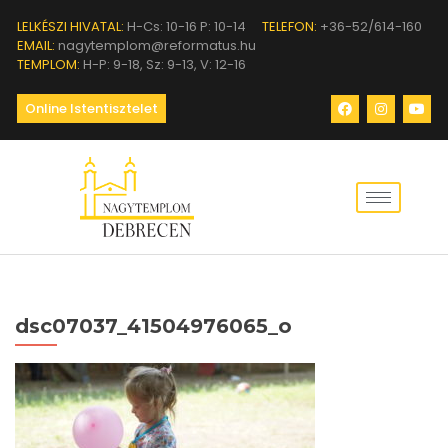
LELKÉSZI HIVATAL:
H-Cs: 10-16 P: 10-14
TELEFON:
+36-52/614-160
EMAIL:
nagytemplom@reformatus.hu
TEMPLOM:
H-P: 9-18, Sz: 9-13, V: 12-16
Online Istentisztelet
dsc07037_41504976065_o