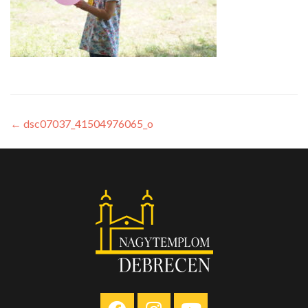
←
dsc07037_41504976065_o