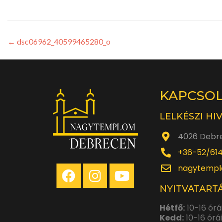
←
dsc06962_40599465280_o
KAPCSO
LELKÉSZI HI
4026 Debre
+36-52/61
nagytempl
NYITVATARTÁ
Hétfő:
10-16 órá
Kedd:
10-16 órá