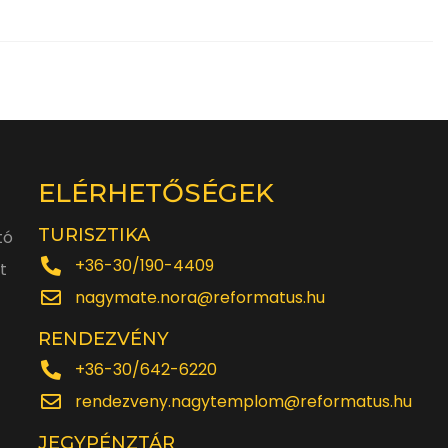
ELÉRHETŐSÉGEK
TURISZTIKA
tó
+36-30/190-4409
t
nagymate.nora@reformatus.hu
RENDEZVÉNY
+36-30/642-6220
rendezveny.nagytemplom@reformatus.hu
JEGYPÉNZTÁR