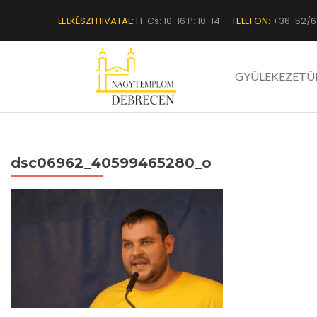
LELKÉSZI HIVATAL:
H-Cs: 10-16 P: 10-14
TELEFON:
+36-52/6
GYÜLEKEZETÜ
dsc06962_40599465280_o