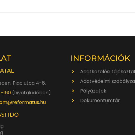
LAT
INFORMÁCIÓK
VATAL
Adatkezelési tájékozta
Adatvédelmi szabályza
cen, Piac utca 4-6.
Pályázatok
4-160
(hivatali időben)
Dokumentumtár
om@reformatus.hu
SI IDŐ
ig
ig