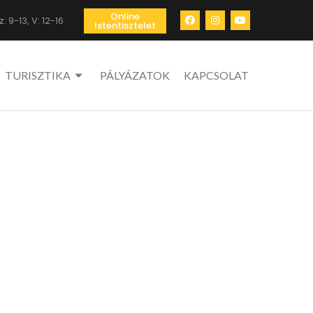
Online
: 9-13, V: 12-16
Istentisztelet
TURISZTIKA
PÁLYÁZATOK
KAPCSOLAT