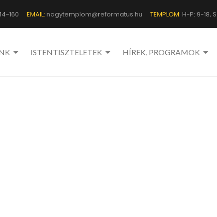
14-160
EMAIL:
nagytemplom@reformatus.hu
TEMPLOM:
H-P: 9-18, Sz
NK
ISTENTISZTELETEK
HÍREK, PROGRAMOK