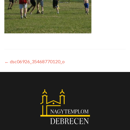
←
dsc06926_35468770120_o