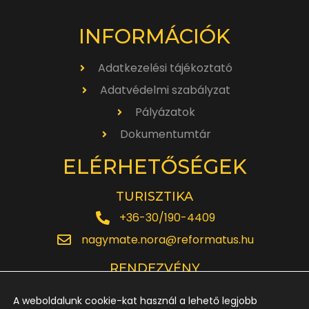
INFORMÁCIÓK
Adatkezelési tájékoztató
Adatvédelmi szabályzat
Pályázatok
Dokumentumtár
ELÉRHETŐSÉGEK
TURISZTIKA
+36-30/190-4409
nagymate.nora@reformatus.hu
RENDEZVÉNY
+36-30/642-6220
A weboldalunk cookie-kat használ a lehető legjobb