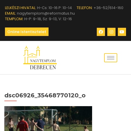
LELKÉSZI HIVATAL:
H-Cs: 10-16 P: 10-14
TELEFON:
+36-52/614-160
EMAIL:
nagytemplom@reformatus.hu
TEMPLOM:
H-P: 9-18, Sz: 9-13, V: 12-16
Online Istentisztelet
dsc06926_35468770120_o