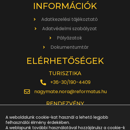
INFORMÁCIÓK
Adatkezelési tájékoztató
Adatvédelmi szabályzat
Pályázatok
Dokumentumtár
ELÉRHETŐSÉGEK
TURISZTIKA
+36-30/190-4409
nagymate.nora@reformatus.hu
RENDEZVÉNY
+36-30/642-6220
A weboldalunk cookie-kat használ a lehető legjobb
rendezveny.nagytemplom@reformatus.hu
felhasználói élmény érdekében.
A weblapunk további használatával hozzájárulsz a cookie-k