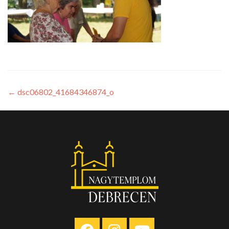
←
dsc06802_41684346874_o