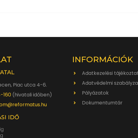
LAT
INFORMÁCIÓK
VATAL
Adatkezelési tájékozta
Adatvédelmi szabályza
cen, Piac utca 4-6.
Pályázatok
4-160
(hivatali időben)
Dokumentumtár
om@reformatus.hu
SI IDŐ
ig
ig