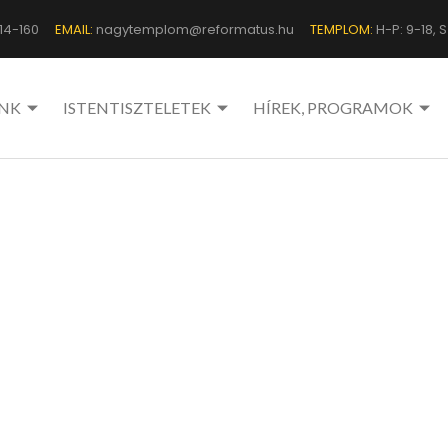
14-160
EMAIL:
nagytemplom@reformatus.hu
TEMPLOM:
H-P: 9-18, Sz
NK
ISTENTISZTELETEK
HÍREK, PROGRAMOK