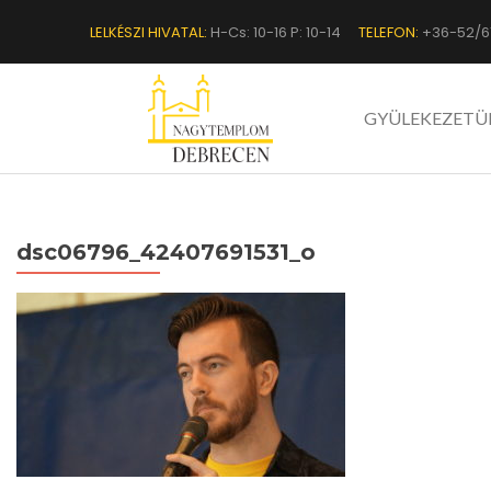
LELKÉSZI HIVATAL:
H-Cs: 10-16 P: 10-14
TELEFON:
+36-52/6
GYÜLEKEZETÜ
dsc06796_42407691531_o