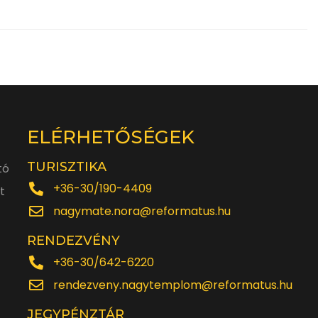
ELÉRHETŐSÉGEK
TURISZTIKA
tó
+36-30/190-4409
t
nagymate.nora@reformatus.hu
RENDEZVÉNY
+36-30/642-6220
rendezveny.nagytemplom@reformatus.hu
JEGYPÉNZTÁR