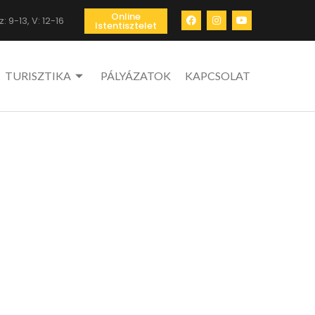
Online
: 9-13, V: 12-16
Istentisztelet
TURISZTIKA
PÁLYÁZATOK
KAPCSOLAT