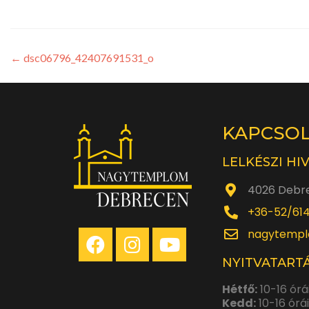
←
dsc06796_42407691531_o
KAPCSO
LELKÉSZI HI
4026 Debre
+36-52/61
nagytempl
NYITVATARTÁ
Hétfő:
10-16 órá
Kedd:
10-16 órá