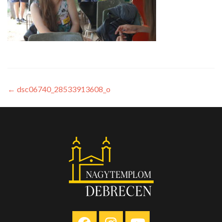
←
dsc06740_28533913608_o