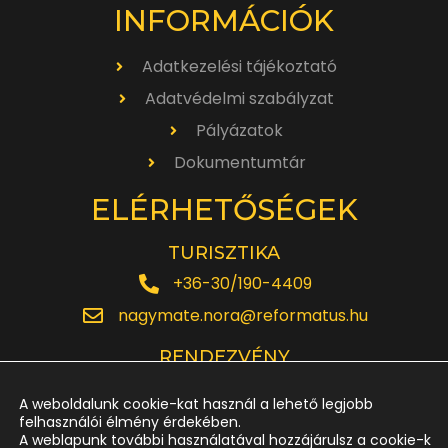
INFORMÁCIÓK
Adatkezelési tájékoztató
Adatvédelmi szabályzat
Pályázatok
Dokumentumtár
ELÉRHETŐSÉGEK
TURISZTIKA
+36-30/190-4409
nagymate.nora@reformatus.hu
RENDEZVÉNY
+36-30/642-6220
A weboldalunk cookie-kat használ a lehető legjobb
rendezveny.nagytemplom@reformatus.hu
felhasználói élmény érdekében.
A weblapunk további használatával hozzájárulsz a cookie-k