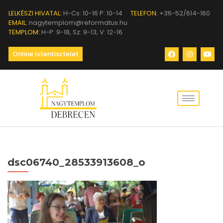
LELKÉSZI HIVATAL:
H-Cs: 10-16 P: 10-14
TELEFON:
+36-52/614-160
EMAIL:
nagytemplom@reformatus.hu
TEMPLOM:
H-P: 9-18, Sz: 9-13, V: 12-16
Online Istentisztelet
dsc06740_28533913608_o