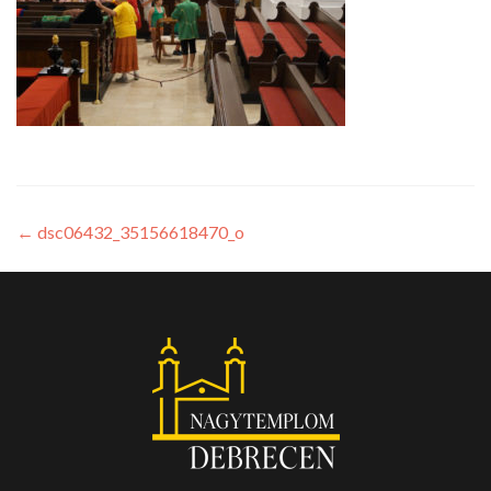
←
dsc06432_35156618470_o