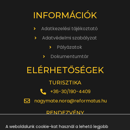
INFORMÁCIÓK
Adatkezelési tájékoztató
Adatvédelmi szabályzat
Pályázatok
Dokumentumtár
ELÉRHETŐSÉGEK
TURISZTIKA
+36-30/190-4409
nagymate.nora@reformatus.hu
RENDEZVÉNY
+36-30/642-6220
A weboldalunk cookie-kat használ a lehető legjobb