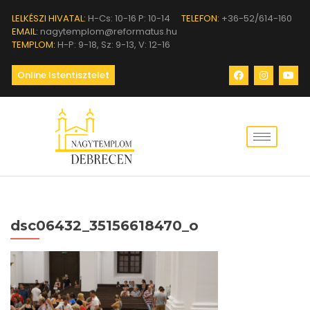
LELKÉSZI HIVATAL:
H-Cs: 10-16 P: 10-14
TELEFON:
+36-52/614-160
EMAIL:
nagytemplom@reformatus.hu
TEMPLOM:
H-P: 9-18, Sz: 9-13, V: 12-16
Online Istentisztelet
dsc06432_35156618470_o