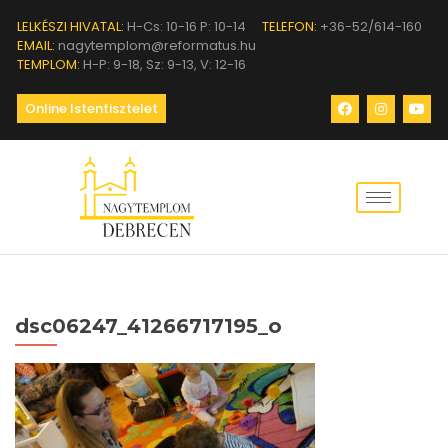
LELKÉSZI HIVATAL:
H-Cs: 10-16 P: 10-14
TELEFON:
+36-52/614-160
EMAIL:
nagytemplom@reformatus.hu
TEMPLOM:
H-P: 9-18, Sz: 9-13, V: 12-16
Online Istentisztelet
dsc06247_41266717195_o