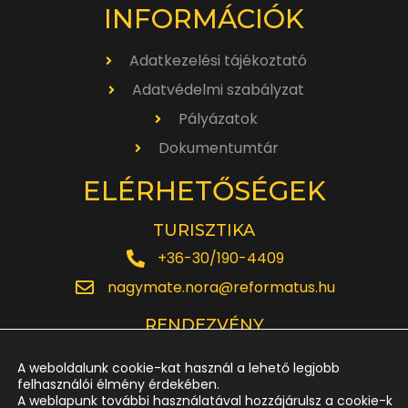
INFORMÁCIÓK
Adatkezelési tájékoztató
Adatvédelmi szabályzat
Pályázatok
Dokumentumtár
ELÉRHETŐSÉGEK
TURISZTIKA
+36-30/190-4409
nagymate.nora@reformatus.hu
RENDEZVÉNY
+36-30/642-6220
A weboldalunk cookie-kat használ a lehető legjobb
rendezveny.nagytemplom@reformatus.hu
felhasználói élmény érdekében.
A weblapunk további használatával hozzájárulsz a cookie-k