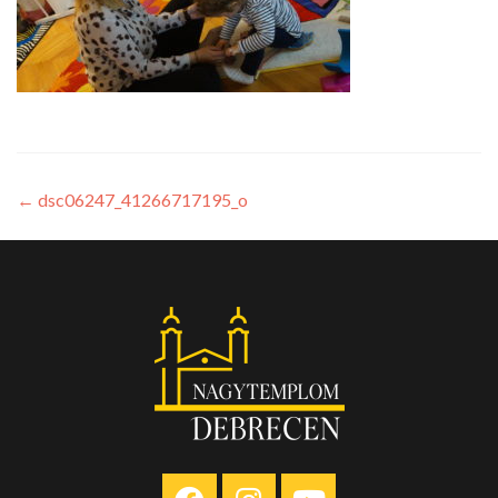
←
dsc06247_41266717195_o