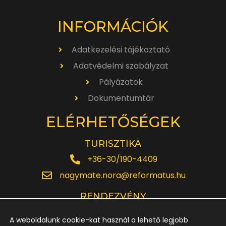
INFORMÁCIÓK
Adatkezelési tájékoztató
Adatvédelmi szabályzat
Pályázatok
Dokumentumtár
ELÉRHETŐSÉGEK
TURISZTIKA
+36-30/190-4409
nagymate.nora@reformatus.hu
RENDEZVÉNY
+36-30/642-6220
A weboldalunk cookie-kat használ a lehető legjobb