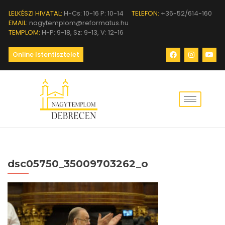
LELKÉSZI HIVATAL:
H-Cs: 10-16 P: 10-14
TELEFON:
+36-52/614-160
EMAIL:
nagytemplom@reformatus.hu
TEMPLOM:
H-P: 9-18, Sz: 9-13, V: 12-16
Online Istentisztelet
dsc05750_35009703262_o