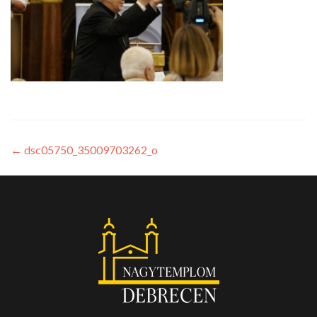
←
dsc05750_35009703262_o