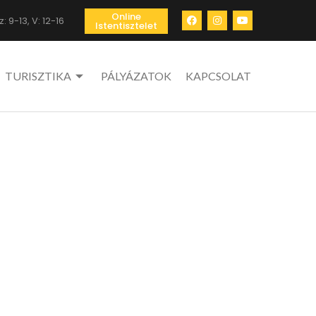
Online
: 9-13, V: 12-16
Istentisztelet
TURISZTIKA
PÁLYÁZATOK
KAPCSOLAT