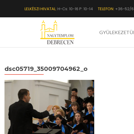
LELKÉSZI HIVATAL:
H-Cs: 10-16 P: 10-14
TELEFON:
+36-52/6
GYÜLEKEZETÜ
dsc05719_35009704962_o