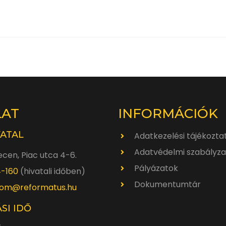
LAT
INFORMÁCIÓK
VATAL
Adatkezelési tájékozta
Adatvédelmi szabályza
cen, Piac utca 4-6.
Pályázatok
4-160
(hivatali időben)
Dokumentumtár
om@reformatus.hu
SI IDŐ