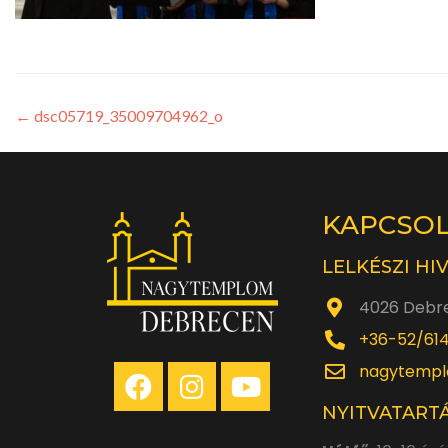
←
dsc05719_35009704962_o
KAPCSO
LELKÉSZI HI
4026 Debre
+36-52/61
nagytempl
NYITVATARTÁ