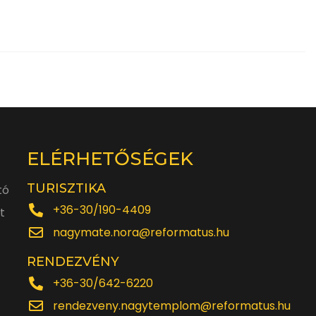
ELÉRHETŐSÉGEK
TURISZTIKA
tó
+36-30/190-4409
t
nagymate.nora@reformatus.hu
RENDEZVÉNY
+36-30/642-6220
rendezveny.nagytemplom@reformatus.hu