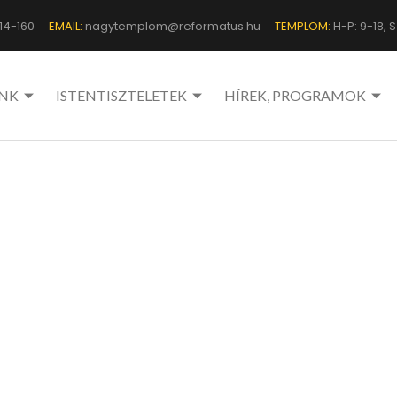
14-160
EMAIL:
nagytemplom@reformatus.hu
TEMPLOM:
H-P: 9-18, Sz
NK
ISTENTISZTELETEK
HÍREK, PROGRAMOK