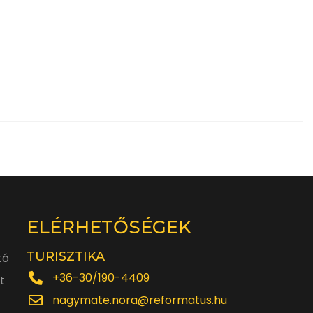
ELÉRHETŐSÉGEK
TURISZTIKA
tó
+36-30/190-4409
t
nagymate.nora@reformatus.hu