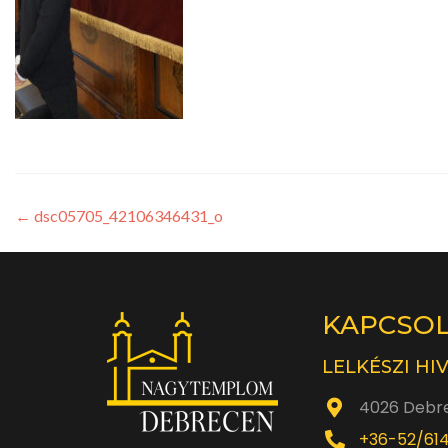
←
dsc05705_42106346431_o
KAPCSO
LELKÉSZI HI
4026 Debre
+36-52/61