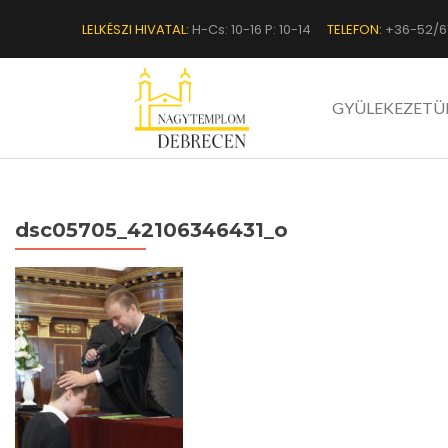
LELKÉSZI HIVATAL:
H-Cs: 10-16 P: 10-14
TELEFON:
+36-52/6
GYÜLEKEZETÜ
dsc05705_42106346431_o