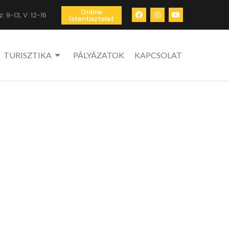
Online
: 9-13, V: 12-16
Istentisztelet
TURISZTIKA
PÁLYÁZATOK
KAPCSOLAT