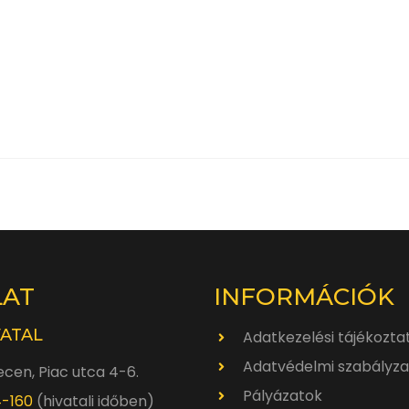
LAT
INFORMÁCIÓK
VATAL
Adatkezelési tájékozta
Adatvédelmi szabályza
cen, Piac utca 4-6.
Pályázatok
4-160
(hivatali időben)