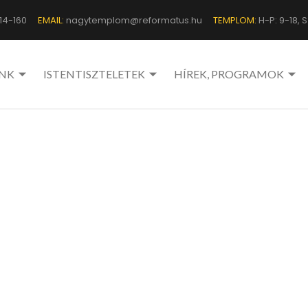
14-160
EMAIL:
nagytemplom@reformatus.hu
TEMPLOM:
H-P: 9-18, Sz
NK
ISTENTISZTELETEK
HÍREK, PROGRAMOK