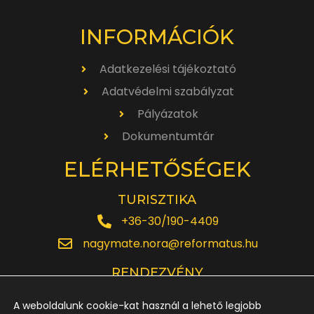
INFORMÁCIÓK
Adatkezelési tájékoztató
Adatvédelmi szabályzat
Pályázatok
Dokumentumtár
ELÉRHETŐSÉGEK
TURISZTIKA
+36-30/190-4409
nagymate.nora@reformatus.hu
RENDEZVÉNY
+36-30/642-6220
A weboldalunk cookie-kat használ a lehető legjobb