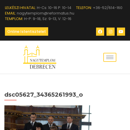
LELKÉSZI HIVATAL:
H-Cs: 10-16 P: 10-14
TELEFON:
+36-52/614-160
EMAIL:
nagytemplom@reformatus.hu
TEMPLOM:
H-P: 9-18, Sz: 9-13, V: 12-16
Online Istentisztelet
dsc05627_34365261993_o