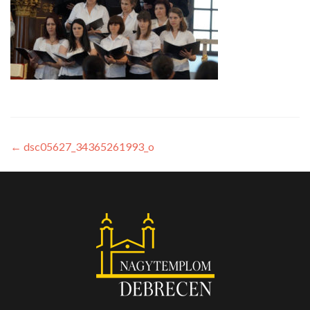
←
dsc05627_34365261993_o