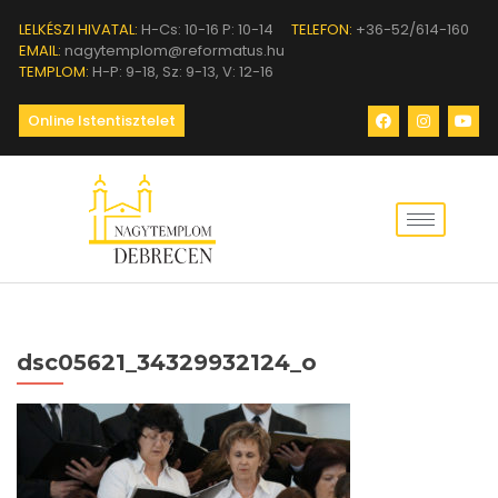
LELKÉSZI HIVATAL:
H-Cs: 10-16 P: 10-14
TELEFON:
+36-52/614-160
EMAIL:
nagytemplom@reformatus.hu
TEMPLOM:
H-P: 9-18, Sz: 9-13, V: 12-16
Online Istentisztelet
dsc05621_34329932124_o