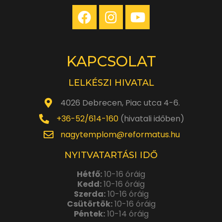
KAPCSOLAT
LELKÉSZI HIVATAL
4026 Debrecen, Piac utca 4-6.
+36-52/614-160
(hivatali időben)
nagytemplom@reformatus.hu
NYITVATARTÁSI IDŐ
Hétfő:
10-16 óráig
Kedd:
10-16 óráig
Szerda:
10-16 óráig
Csütörtök:
10-16 óráig
Péntek:
10-14 óráig