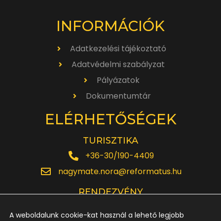
INFORMÁCIÓK
Adatkezelési tájékoztató
Adatvédelmi szabályzat
Pályázatok
Dokumentumtár
ELÉRHETŐSÉGEK
TURISZTIKA
+36-30/190-4409
nagymate.nora@reformatus.hu
RENDEZVÉNY
+36-30/642-6220
A weboldalunk cookie-kat használ a lehető legjobb