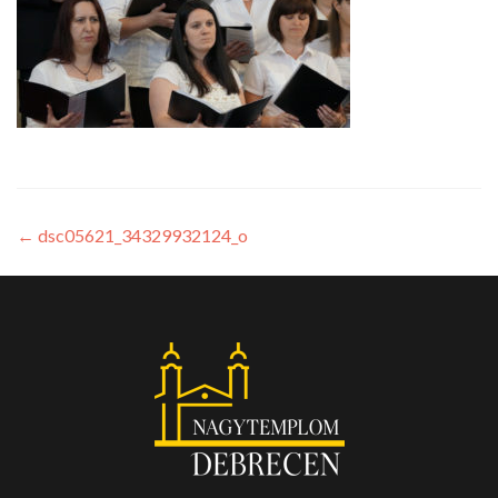
←
dsc05621_34329932124_o