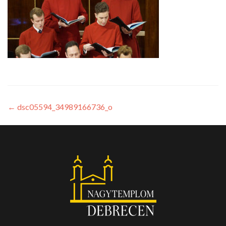
←
dsc05594_34989166736_o