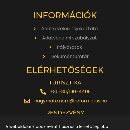
INFORMÁCIÓK
Adatkezelési tájékoztató
Adatvédelmi szabályzat
Pályázatok
Dokumentumtár
ELÉRHETŐSÉGEK
TURISZTIKA
+36-30/190-4409
nagymate.nora@reformatus.hu
RENDEZVÉNY
+36-30/642-6220
A weboldalunk cookie-kat használ a lehető legjobb