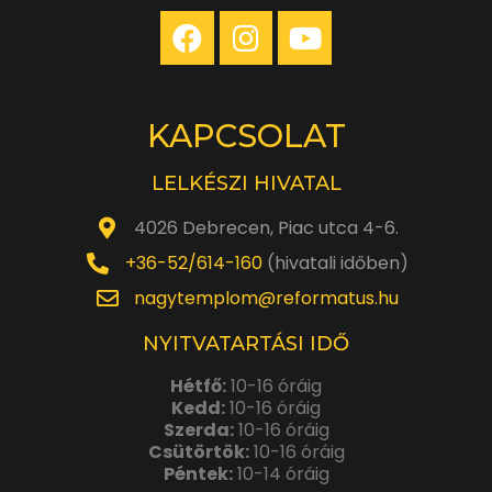
KAPCSOLAT
LELKÉSZI HIVATAL
4026 Debrecen, Piac utca 4-6.
+36-52/614-160
(hivatali időben)
nagytemplom@reformatus.hu
NYITVATARTÁSI IDŐ
Hétfő:
10-16 óráig
Kedd:
10-16 óráig
Szerda:
10-16 óráig
Csütörtök:
10-16 óráig
Péntek:
10-14 óráig