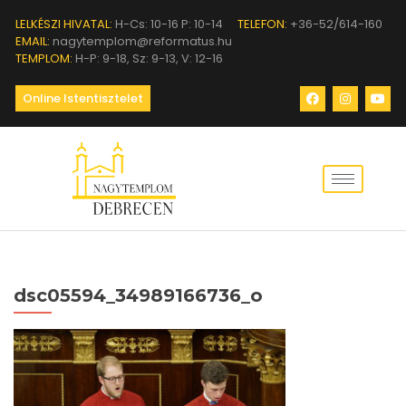
LELKÉSZI HIVATAL:
H-Cs: 10-16 P: 10-14
TELEFON:
+36-52/614-160
EMAIL:
nagytemplom@reformatus.hu
TEMPLOM:
H-P: 9-18, Sz: 9-13, V: 12-16
Online Istentisztelet
dsc05594_34989166736_o