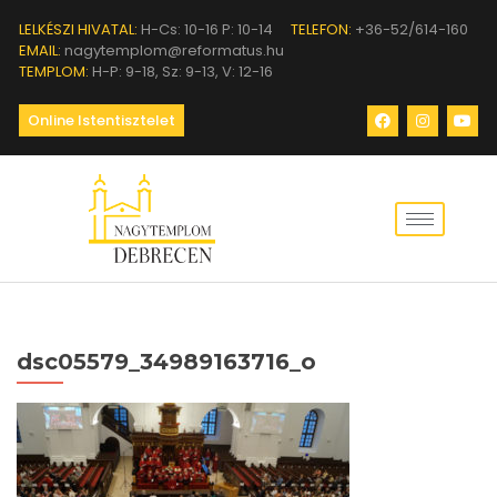
LELKÉSZI HIVATAL:
H-Cs: 10-16 P: 10-14
TELEFON:
+36-52/614-160
EMAIL:
nagytemplom@reformatus.hu
TEMPLOM:
H-P: 9-18, Sz: 9-13, V: 12-16
Online Istentisztelet
dsc05579_34989163716_o