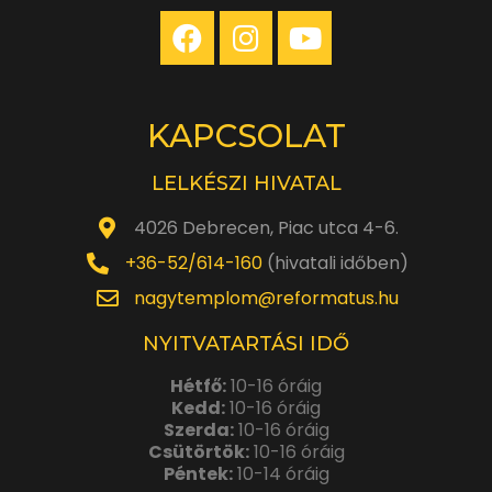
KAPCSOLAT
LELKÉSZI HIVATAL
4026 Debrecen, Piac utca 4-6.
+36-52/614-160
(hivatali időben)
nagytemplom@reformatus.hu
NYITVATARTÁSI IDŐ
Hétfő:
10-16 óráig
Kedd:
10-16 óráig
Szerda:
10-16 óráig
Csütörtök:
10-16 óráig
Péntek:
10-14 óráig