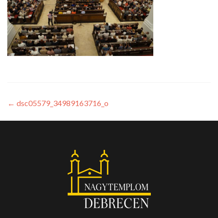
←
dsc05579_34989163716_o