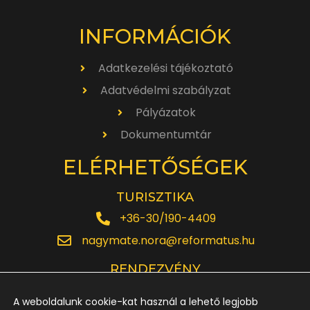
INFORMÁCIÓK
Adatkezelési tájékoztató
Adatvédelmi szabályzat
Pályázatok
Dokumentumtár
ELÉRHETŐSÉGEK
TURISZTIKA
+36-30/190-4409
nagymate.nora@reformatus.hu
RENDEZVÉNY
+36-30/642-6220
A weboldalunk cookie-kat használ a lehető legjobb