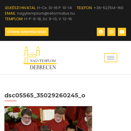
LELKÉSZI HIVATAL:
H-Cs: 10-16 P: 10-14
TELEFON:
+36-52/614-160
EMAIL:
nagytemplom@reformatus.hu
TEMPLOM:
H-P: 9-18, Sz: 9-13, V: 12-16
Online Istentisztelet
dsc05565_35029260245_o