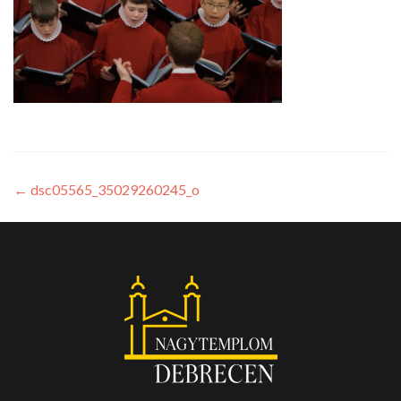
←
dsc05565_35029260245_o