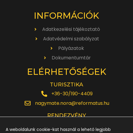
INFORMÁCIÓK
Adatkezelési tájékoztató
Adatvédelmi szabályzat
Pályázatok
Dokumentumtár
ELÉRHETŐSÉGEK
TURISZTIKA
+36-30/190-4409
nagymate.nora@reformatus.hu
RENDEZVÉNY
+36-30/642-6220
A weboldalunk cookie-kat használ a lehető legjobb