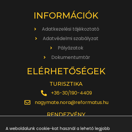
INFORMÁCIÓK
Adatkezelési tájékoztató
Adatvédelmi szabályzat
Pályázatok
Dokumentumtár
ELÉRHETŐSÉGEK
TURISZTIKA
+36-30/190-4409
nagymate.nora@reformatus.hu
RENDEZVÉNY
+36-30/642-6220
A weboldalunk cookie-kat használ a lehető legjobb