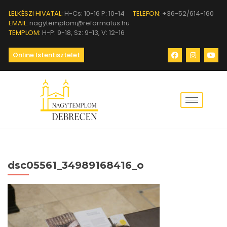
LELKÉSZI HIVATAL:
H-Cs: 10-16 P: 10-14
TELEFON:
+36-52/614-160
EMAIL:
nagytemplom@reformatus.hu
TEMPLOM:
H-P: 9-18, Sz: 9-13, V: 12-16
Online Istentisztelet
dsc05561_34989168416_o