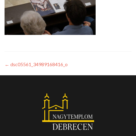
←
dsc05561_34989168416_o