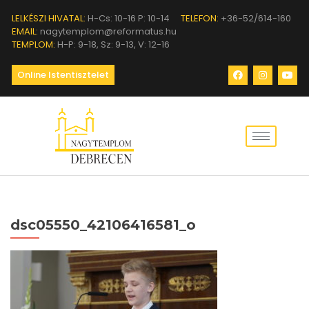
LELKÉSZI HIVATAL:
H-Cs: 10-16 P: 10-14
TELEFON:
+36-52/614-160
EMAIL:
nagytemplom@reformatus.hu
TEMPLOM:
H-P: 9-18, Sz: 9-13, V: 12-16
Online Istentisztelet
dsc05550_42106416581_o