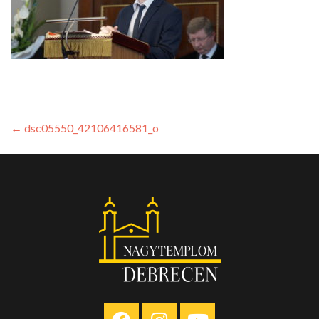
←
dsc05550_42106416581_o