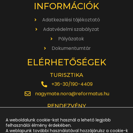
INFORMÁCIÓK
Adatkezelési tájékoztató
Adatvédelmi szabályzat
Pályázatok
Dokumentumtár
ELÉRHETŐSÉGEK
TURISZTIKA
+36-30/190-4409
nagymate.nora@reformatus.hu
RENDEZVÉNY
+36-30/642-6220
A weboldalunk cookie-kat használ a lehető legjobb
rendezveny.nagytemplom@reformatus.hu
felhasználói élmény érdekében.
A weblapunk további használatával hozzájárulsz a cookie-k