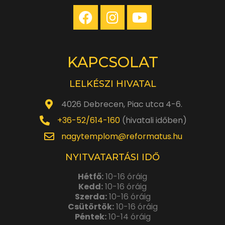
KAPCSOLAT
LELKÉSZI HIVATAL
4026 Debrecen, Piac utca 4-6.
+36-52/614-160
(hivatali időben)
nagytemplom@reformatus.hu
NYITVATARTÁSI IDŐ
Hétfő:
10-16 óráig
Kedd:
10-16 óráig
Szerda:
10-16 óráig
Csütörtök:
10-16 óráig
Péntek:
10-14 óráig