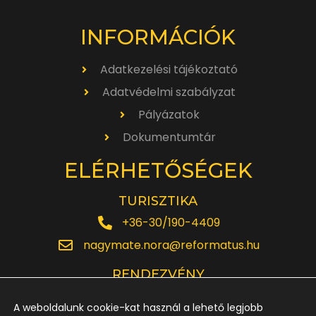
INFORMÁCIÓK
Adatkezelési tájékoztató
Adatvédelmi szabályzat
Pályázatok
Dokumentumtár
ELÉRHETŐSÉGEK
TURISZTIKA
+36-30/190-4409
nagymate.nora@reformatus.hu
RENDEZVÉNY
+36-30/642-6220
A weboldalunk cookie-kat használ a lehető legjobb