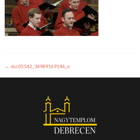
←
dsc05542_34989169146_o