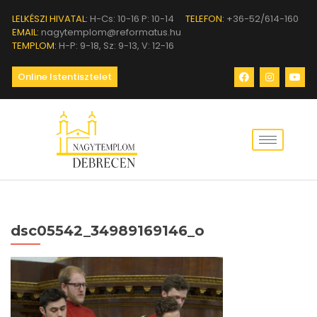
LELKÉSZI HIVATAL:
H-Cs: 10-16 P: 10-14
TELEFON:
+36-52/614-160
EMAIL:
nagytemplom@reformatus.hu
TEMPLOM:
H-P: 9-18, Sz: 9-13, V: 12-16
Online Istentisztelet
dsc05542_34989169146_o