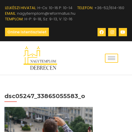
LELKÉSZI HIVATAL:
H-Cs: 10-16 P: 10-14
TELEFON:
+36-52/614-160
EMAIL:
nagytemplom@reformatus.hu
TEMPLOM:
H-P: 9-18, Sz: 9-13, V: 12-16
Online Istentisztelet
dsc05247_33865055583_o