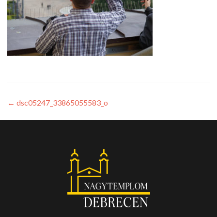
←
dsc05247_33865055583_o