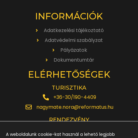
INFORMÁCIÓK
Adatkezelési tájékoztató
Adatvédelmi szabályzat
Pályázatok
Dokumentumtár
ELÉRHETŐSÉGEK
TURISZTIKA
+36-30/190-4409
nagymate.nora@reformatus.hu
RENDEZVÉNY
+36-30/642-6220
A weboldalunk cookie-kat használ a lehető legjobb