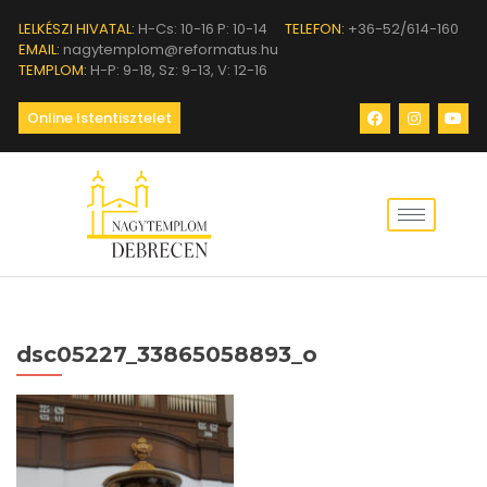
LELKÉSZI HIVATAL:
H-Cs: 10-16 P: 10-14
TELEFON:
+36-52/614-160
EMAIL:
nagytemplom@reformatus.hu
TEMPLOM:
H-P: 9-18, Sz: 9-13, V: 12-16
Online Istentisztelet
dsc05227_33865058893_o