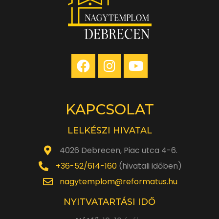
KAPCSOLAT
LELKÉSZI HIVATAL
4026 Debrecen, Piac utca 4-6.
+36-52/614-160
(hivatali időben)
nagytemplom@reformatus.hu
NYITVATARTÁSI IDŐ