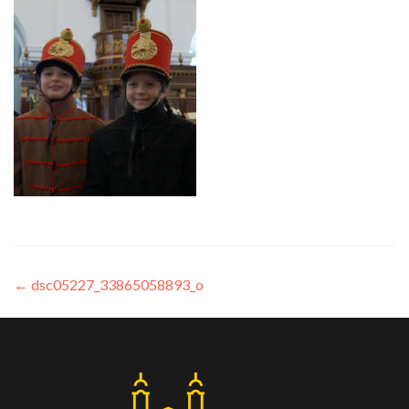
←
dsc05227_33865058893_o