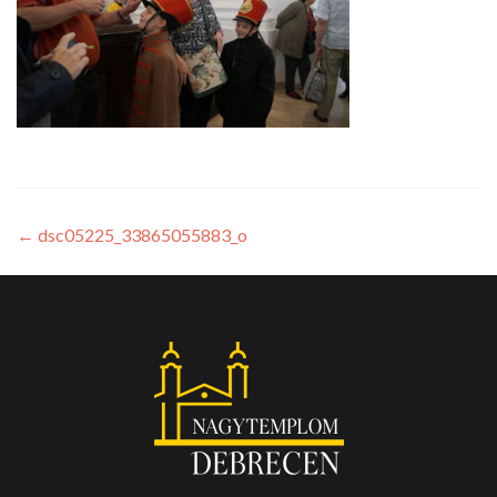
←
dsc05225_33865055883_o