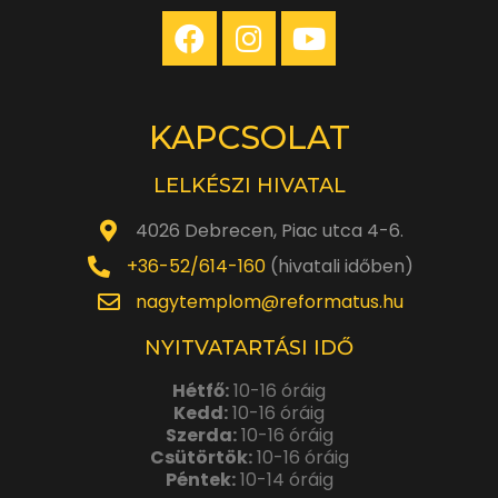
KAPCSOLAT
LELKÉSZI HIVATAL
4026 Debrecen, Piac utca 4-6.
+36-52/614-160
(hivatali időben)
nagytemplom@reformatus.hu
NYITVATARTÁSI IDŐ
Hétfő:
10-16 óráig
Kedd:
10-16 óráig
Szerda:
10-16 óráig
Csütörtök:
10-16 óráig
Péntek:
10-14 óráig