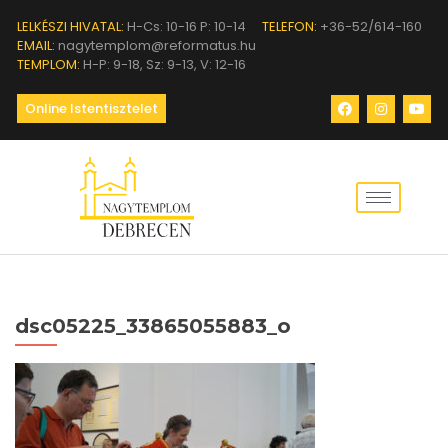
LELKÉSZI HIVATAL:
H-Cs: 10-16 P: 10-14
TELEFON:
+36-52/614-160
EMAIL:
nagytemplom@reformatus.hu
TEMPLOM:
H-P: 9-18, Sz: 9-13, V: 12-16
Online Istentisztelet
dsc05225_33865055883_o