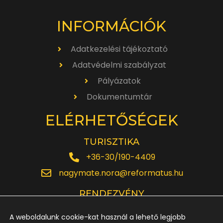
INFORMÁCIÓK
Adatkezelési tájékoztató
Adatvédelmi szabályzat
Pályázatok
Dokumentumtár
ELÉRHETŐSÉGEK
TURISZTIKA
+36-30/190-4409
nagymate.nora@reformatus.hu
RENDEZVÉNY
+36-30/642-6220
A weboldalunk cookie-kat használ a lehető legjobb