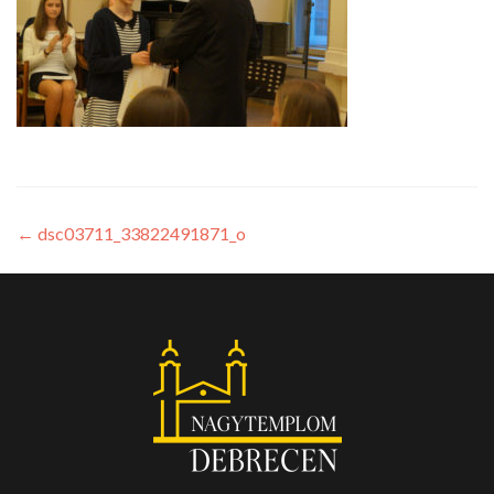
←
dsc03711_33822491871_o