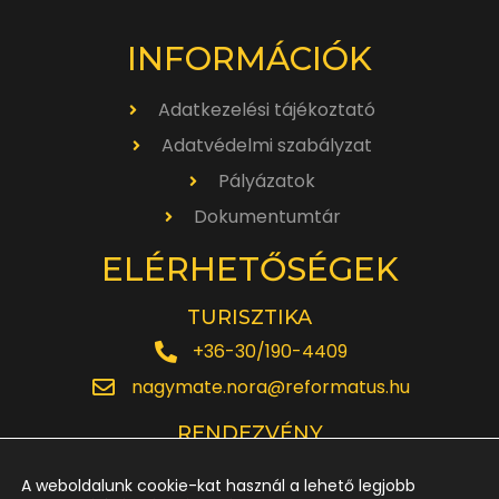
INFORMÁCIÓK
Adatkezelési tájékoztató
Adatvédelmi szabályzat
Pályázatok
Dokumentumtár
ELÉRHETŐSÉGEK
TURISZTIKA
+36-30/190-4409
nagymate.nora@reformatus.hu
RENDEZVÉNY
+36-30/642-6220
A weboldalunk cookie-kat használ a lehető legjobb