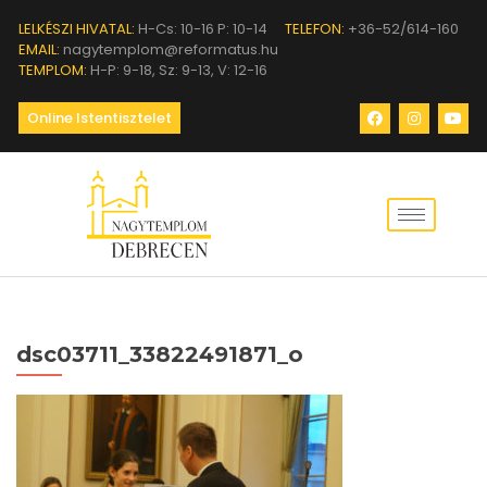
LELKÉSZI HIVATAL:
H-Cs: 10-16 P: 10-14
TELEFON:
+36-52/614-160
EMAIL:
nagytemplom@reformatus.hu
TEMPLOM:
H-P: 9-18, Sz: 9-13, V: 12-16
Online Istentisztelet
dsc03711_33822491871_o