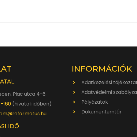
LAT
INFORMÁCIÓK
VATAL
Adatkezelési tájékozta
Adatvédelmi szabályza
cen, Piac utca 4-6.
Pályázatok
4-160
(hivatali időben)
Dokumentumtár
om@reformatus.hu
SI IDŐ