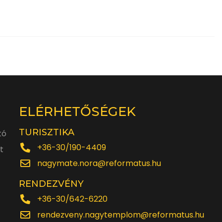
ELÉRHETŐSÉGEK
TURISZTIKA
tó
+36-30/190-4409
t
nagymate.nora@reformatus.hu
RENDEZVÉNY
+36-30/642-6220
rendezveny.nagytemplom@reformatus.hu