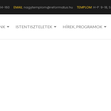
14-160
EMAIL:
nagytemplom@reformatus.hu
TEMPLOM:
H-P: 9-18, Sz
NK
ISTENTISZTELETEK
HÍREK, PROGRAMOK