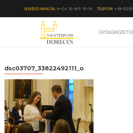
LELKÉSZI HIVATAL:
H-Cs: 10-16 P: 10-14
TELEFON:
+36-52/6
GYÜLEKEZETÜ
dsc03707_33822492111_o