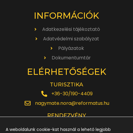
INFORMÁCIÓK
Adatkezelési tájékoztató
Adatvédelmi szabályzat
Pályázatok
Dokumentumtár
ELÉRHETŐSÉGEK
TURISZTIKA
+36-30/190-4409
nagymate.nora@reformatus.hu
RENDEZVÉNY
+36-30/642-6220
A weboldalunk cookie-kat használ a lehető legjobb