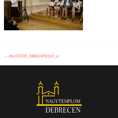
←
dsc03705_33822492161_o