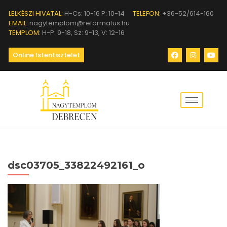
LELKÉSZI HIVATAL:
H-Cs: 10-16 P: 10-14
TELEFON:
+36-52/614-160
EMAIL:
nagytemplom@reformatus.hu
TEMPLOM:
H-P: 9-18, Sz: 9-13, V: 12-16
Online Istentisztelet
dsc03705_33822492161_o