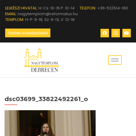
LELKÉSZI HIVATAL:
H-Cs: 10-16 P: 10-14
TELEFON:
+36-52/614-160
EMAIL:
nagytemplom@reformatus.hu
TEMPLOM:
H-P: 9-18, Sz: 9-13, V: 12-16
Online Istentisztelet
dsc03699_33822492261_o