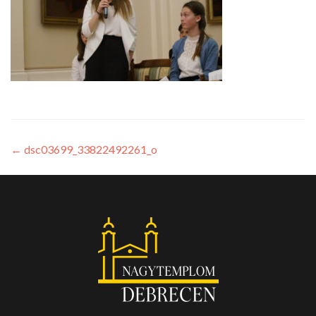
←
dsc03699_33822492261_o