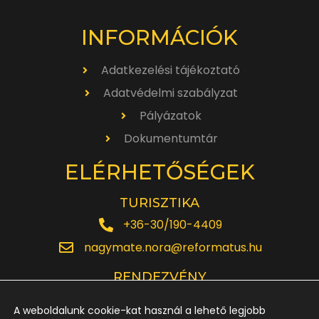
INFORMÁCIÓK
Adatkezelési tájékoztató
Adatvédelmi szabályzat
Pályázatok
Dokumentumtár
ELÉRHETŐSÉGEK
TURISZTIKA
+36-30/190-4409
nagymate.nora@reformatus.hu
RENDEZVÉNY
+36-30/642-6220
A weboldalunk cookie-kat használ a lehető legjobb