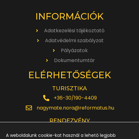
INFORMÁCIÓK
Adatkezelési tájékoztató
Adatvédelmi szabályzat
Pályázatok
Dokumentumtár
ELÉRHETŐSÉGEK
TURISZTIKA
+36-30/190-4409
nagymate.nora@reformatus.hu
RENDEZVÉNY
+36-30/642-6220
A weboldalunk cookie-kat használ a lehető legjobb