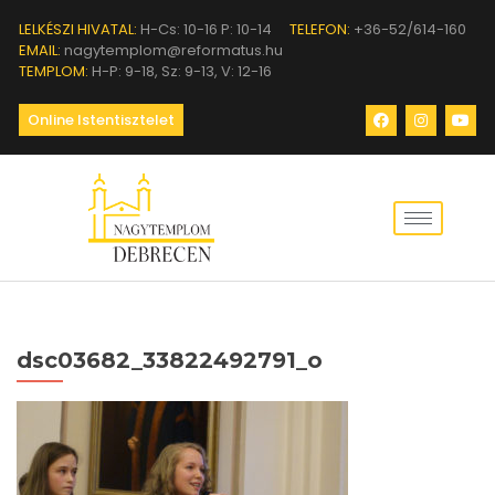
LELKÉSZI HIVATAL:
H-Cs: 10-16 P: 10-14
TELEFON:
+36-52/614-160
EMAIL:
nagytemplom@reformatus.hu
TEMPLOM:
H-P: 9-18, Sz: 9-13, V: 12-16
Online Istentisztelet
dsc03682_33822492791_o