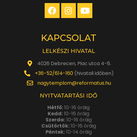
KAPCSOLAT
LELKÉSZI HIVATAL
4026 Debrecen, Piac utca 4-6.
+36-52/614-160
(hivatali időben)
nagytemplom@reformatus.hu
NYITVATARTÁSI IDŐ
Hétfő:
10-16 óráig
Kedd:
10-16 óráig
Szerda:
10-16 óráig
Csütörtök:
10-16 óráig
Péntek:
10-14 óráig