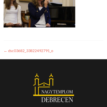
←
dsc03682_33822492791_o