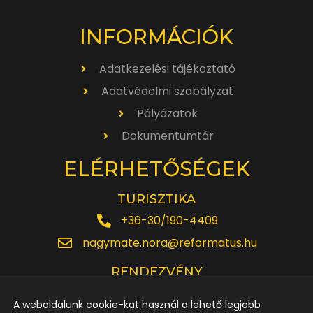
INFORMÁCIÓK
Adatkezelési tájékoztató
Adatvédelmi szabályzat
Pályázatok
Dokumentumtár
ELÉRHETŐSÉGEK
TURISZTIKA
+36-30/190-4409
nagymate.nora@reformatus.hu
RENDEZVÉNY
+36-30/642-6220
A weboldalunk cookie-kat használ a lehető legjobb