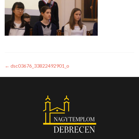
←
dsc03676_33822492901_o