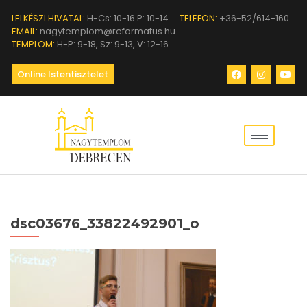
LELKÉSZI HIVATAL:
H-Cs: 10-16 P: 10-14
TELEFON:
+36-52/614-160
EMAIL:
nagytemplom@reformatus.hu
TEMPLOM:
H-P: 9-18, Sz: 9-13, V: 12-16
Online Istentisztelet
dsc03676_33822492901_o