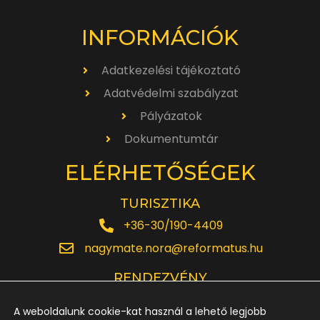
INFORMÁCIÓK
Adatkezelési tájékoztató
Adatvédelmi szabályzat
Pályázatok
Dokumentumtár
ELÉRHETŐSÉGEK
TURISZTIKA
+36-30/190-4409
nagymate.nora@reformatus.hu
RENDEZVÉNY
+36-30/642-6220
A weboldalunk cookie-kat használ a lehető legjobb