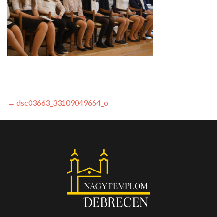
←
dsc03663_33109049664_o