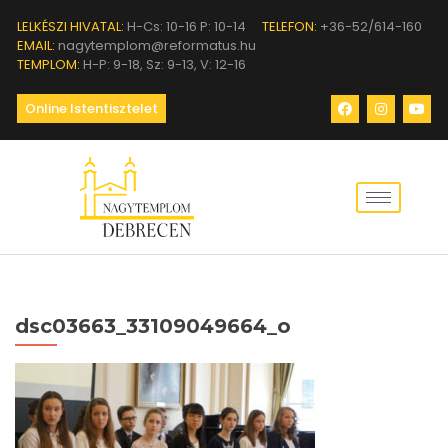
LELKÉSZI HIVATAL:
H-Cs: 10-16 P: 10-14
TELEFON:
+36-52/614-160
EMAIL:
nagytemplom@reformatus.hu
TEMPLOM:
H-P: 9-18, Sz: 9-13, V: 12-16
Online Istentisztelet
dsc03663_33109049664_o