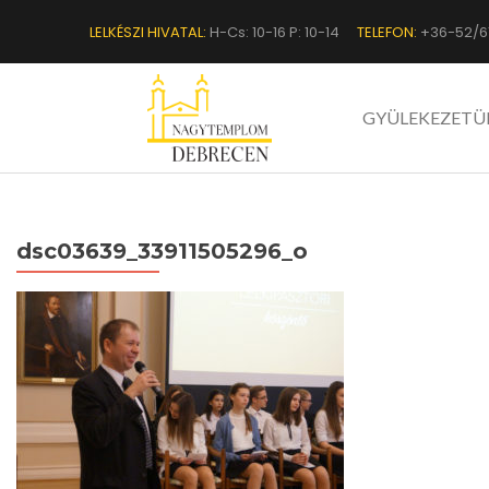
LELKÉSZI HIVATAL:
H-Cs: 10-16 P: 10-14
TELEFON:
+36-52/6
GYÜLEKEZETÜ
dsc03639_33911505296_o