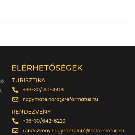
ELÉRHETŐSÉGEK
TURISZTIKA
tó
+36-30/190-4409
t
nagymate.nora@reformatus.hu
RENDEZVÉNY
+36-30/642-6220
rendezveny.nagytemplom@reformatus.hu