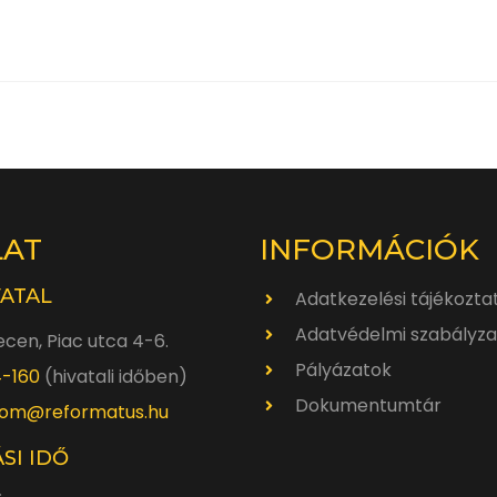
LAT
INFORMÁCIÓK
VATAL
Adatkezelési tájékozta
Adatvédelmi szabályza
cen, Piac utca 4-6.
Pályázatok
4-160
(hivatali időben)
Dokumentumtár
om@reformatus.hu
SI IDŐ