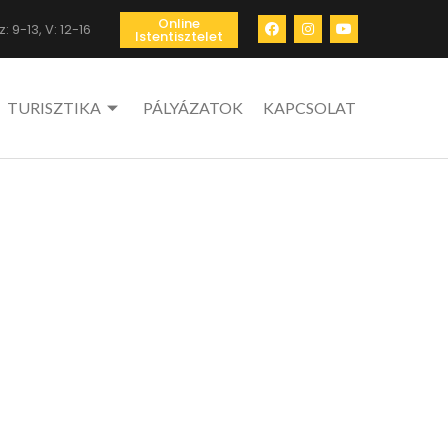
Online
: 9-13, V: 12-16
Istentisztelet
TURISZTIKA
PÁLYÁZATOK
KAPCSOLAT