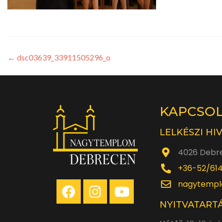
←
dsc03639_33911505296_o
KAPCSO
LELKÉSZI HI
4026 Debre
+36-52/61
nagytempl
NYITVATARTÁ