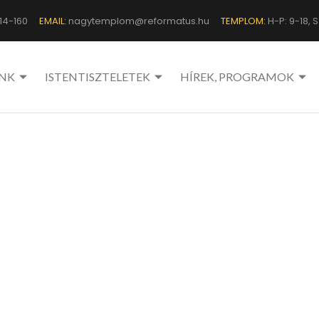
14-160
EMAIL:
nagytemplom@reformatus.hu
TEMPLOM:
H-P: 9-18, Sz
NK
ISTENTISZTELETEK
HÍREK, PROGRAMOK