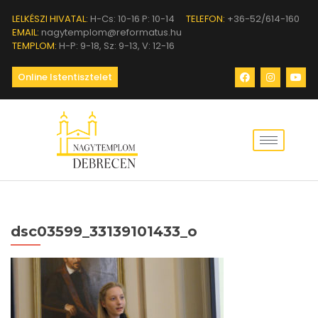
LELKÉSZI HIVATAL:
H-Cs: 10-16 P: 10-14
TELEFON:
+36-52/614-160
EMAIL:
nagytemplom@reformatus.hu
TEMPLOM:
H-P: 9-18, Sz: 9-13, V: 12-16
Online Istentisztelet
dsc03599_33139101433_o