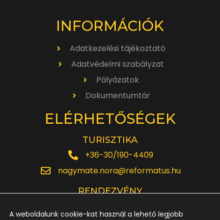
INFORMÁCIÓK
Adatkezelési tájékoztató
Adatvédelmi szabályzat
Pályázatok
Dokumentumtár
ELÉRHETŐSÉGEK
TURISZTIKA
+36-30/190-4409
nagymate.nora@reformatus.hu
RENDEZVÉNY
+36-30/642-6220
A weboldalunk cookie-kat használ a lehető legjobb