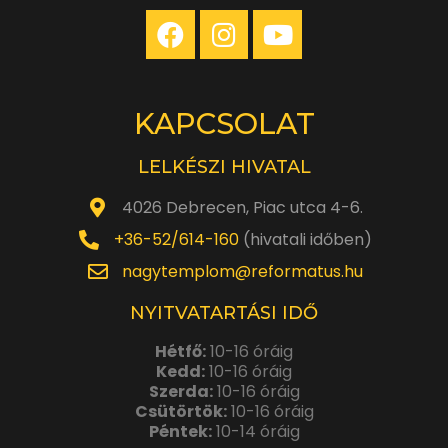
KAPCSOLAT
LELKÉSZI HIVATAL
4026 Debrecen, Piac utca 4-6.
+36-52/614-160
(hivatali időben)
nagytemplom@reformatus.hu
NYITVATARTÁSI IDŐ
Hétfő:
10-16 óráig
Kedd:
10-16 óráig
Szerda:
10-16 óráig
Csütörtök:
10-16 óráig
Péntek:
10-14 óráig