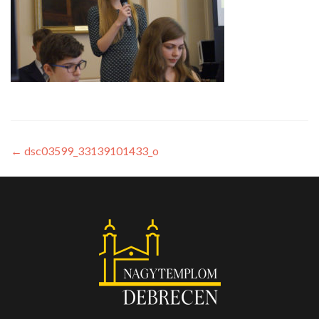
←
dsc03599_33139101433_o