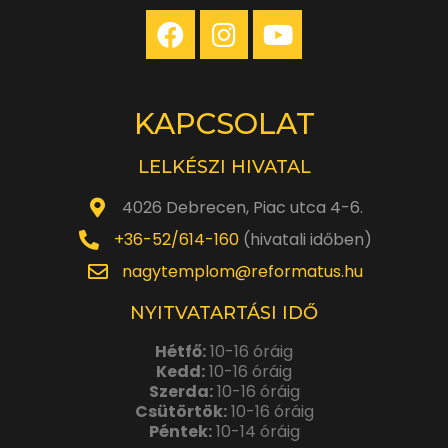
KAPCSOLAT
LELKÉSZI HIVATAL
4026 Debrecen, Piac utca 4-6.
+36-52/614-160
(hivatali időben)
nagytemplom@reformatus.hu
NYITVATARTÁSI IDŐ
Hétfő:
10-16 óráig
Kedd:
10-16 óráig
Szerda:
10-16 óráig
Csütörtök:
10-16 óráig
Péntek:
10-14 óráig