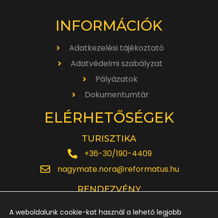
INFORMÁCIÓK
Adatkezelési tájékoztató
Adatvédelmi szabályzat
Pályázatok
Dokumentumtár
ELÉRHETŐSÉGEK
TURISZTIKA
+36-30/190-4409
nagymate.nora@reformatus.hu
RENDEZVÉNY
+36-30/642-6220
A weboldalunk cookie-kat használ a lehető legjobb