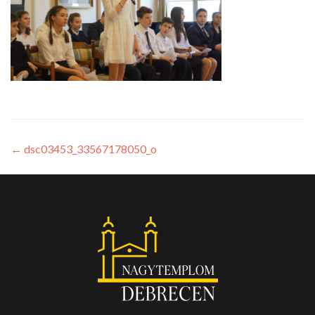
←
dsc03453_33567178050_o