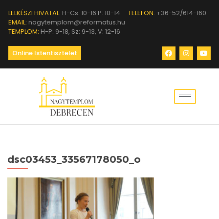
LELKÉSZI HIVATAL:
H-Cs: 10-16 P: 10-14
TELEFON:
+36-52/614-160
EMAIL:
nagytemplom@reformatus.hu
TEMPLOM:
H-P: 9-18, Sz: 9-13, V: 12-16
Online Istentisztelet
dsc03453_33567178050_o