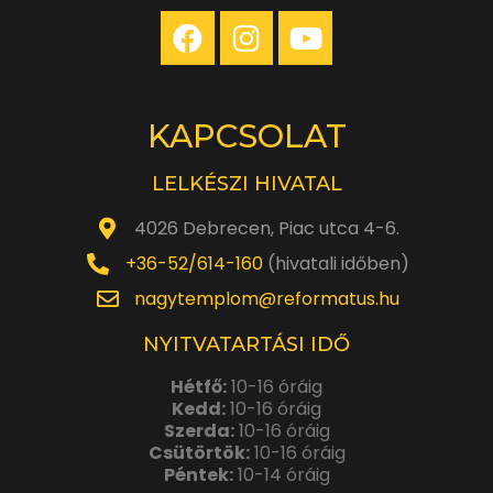
KAPCSOLAT
LELKÉSZI HIVATAL
4026 Debrecen, Piac utca 4-6.
+36-52/614-160
(hivatali időben)
nagytemplom@reformatus.hu
NYITVATARTÁSI IDŐ
Hétfő:
10-16 óráig
Kedd:
10-16 óráig
Szerda:
10-16 óráig
Csütörtök:
10-16 óráig
Péntek:
10-14 óráig