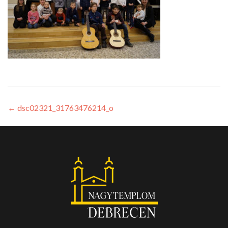
←
dsc02321_31763476214_o