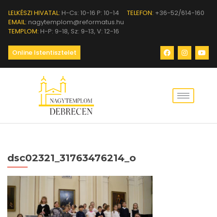
LELKÉSZI HIVATAL:
H-Cs: 10-16 P: 10-14
TELEFON:
+36-52/614-160
EMAIL:
nagytemplom@reformatus.hu
TEMPLOM:
H-P: 9-18, Sz: 9-13, V: 12-16
Online Istentisztelet
dsc02321_31763476214_o