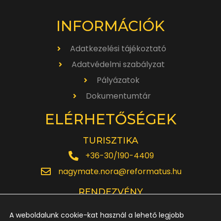
INFORMÁCIÓK
Adatkezelési tájékoztató
Adatvédelmi szabályzat
Pályázatok
Dokumentumtár
ELÉRHETŐSÉGEK
TURISZTIKA
+36-30/190-4409
nagymate.nora@reformatus.hu
RENDEZVÉNY
+36-30/642-6220
A weboldalunk cookie-kat használ a lehető legjobb