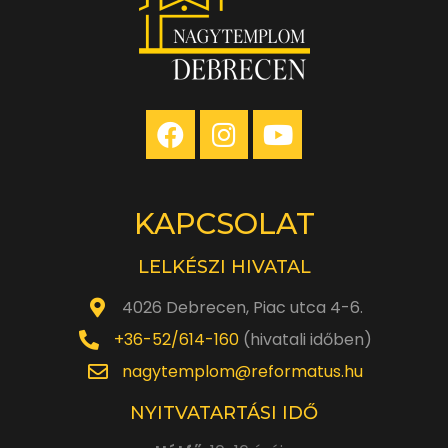
KAPCSOLAT
LELKÉSZI HIVATAL
4026 Debrecen, Piac utca 4-6.
+36-52/614-160
(hivatali időben)
nagytemplom@reformatus.hu
NYITVATARTÁSI IDŐ