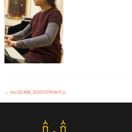
←
dsc02308_32607095465_o