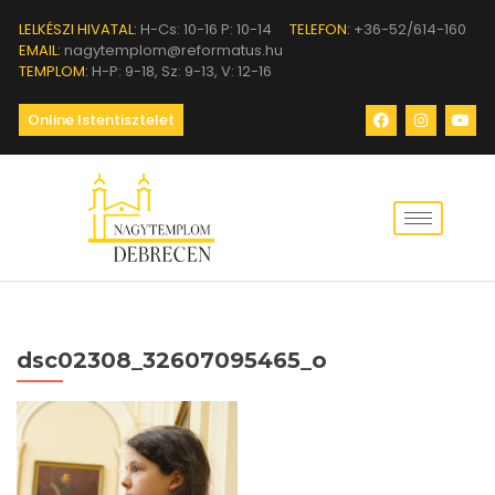
LELKÉSZI HIVATAL:
H-Cs: 10-16 P: 10-14
TELEFON:
+36-52/614-160
EMAIL:
nagytemplom@reformatus.hu
TEMPLOM:
H-P: 9-18, Sz: 9-13, V: 12-16
Online Istentisztelet
dsc02308_32607095465_o