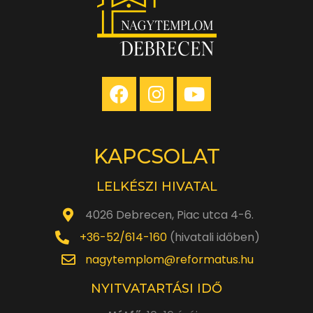
KAPCSOLAT
LELKÉSZI HIVATAL
4026 Debrecen, Piac utca 4-6.
+36-52/614-160
(hivatali időben)
nagytemplom@reformatus.hu
NYITVATARTÁSI IDŐ