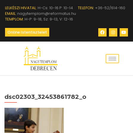
LELKÉSZI HIVATAL:
H-Cs: 10-16 P: 10-14
TELEFON:
+36-52/614-160
EMAIL:
nagytemplom@reformatus.hu
TEMPLOM:
H-P: 9-18, Sz: 9-13, V: 12-16
Online Istentisztelet
dsc02303_32453861782_o