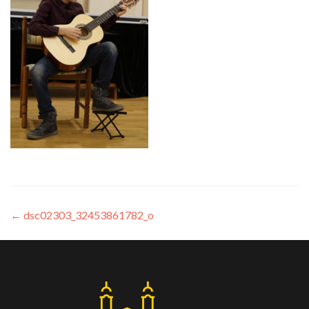
←
dsc02303_32453861782_o