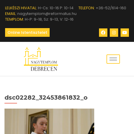
LELKÉSZI HIVATAL:
H-Cs: 10-16 P: 10-14
TELEFON:
+36-52/614-160
EMAIL:
nagytemplom@reformatus.hu
TEMPLOM:
H-P: 9-18, Sz: 9-13, V: 12-16
Online Istentisztelet
dsc02282_32453861832_o