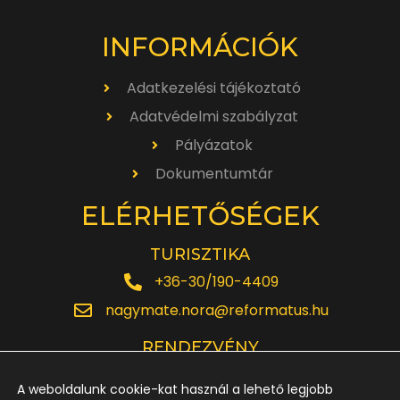
INFORMÁCIÓK
Adatkezelési tájékoztató
Adatvédelmi szabályzat
Pályázatok
Dokumentumtár
ELÉRHETŐSÉGEK
TURISZTIKA
+36-30/190-4409
nagymate.nora@reformatus.hu
RENDEZVÉNY
+36-30/642-6220
A weboldalunk cookie-kat használ a lehető legjobb