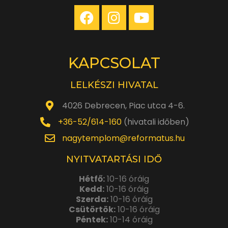
KAPCSOLAT
LELKÉSZI HIVATAL
4026 Debrecen, Piac utca 4-6.
+36-52/614-160
(hivatali időben)
nagytemplom@reformatus.hu
NYITVATARTÁSI IDŐ
Hétfő:
10-16 óráig
Kedd:
10-16 óráig
Szerda:
10-16 óráig
Csütörtök:
10-16 óráig
Péntek:
10-14 óráig