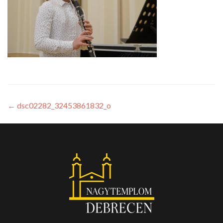
←
dsc02282_32453861832_o