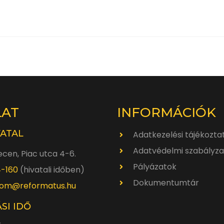
LAT
INFORMÁCIÓK
VATAL
Adatkezelési tájékozta
Adatvédelmi szabályza
cen, Piac utca 4-6.
Pályázatok
4-160
(hivatali időben)
Dokumentumtár
om@reformatus.hu
SI IDŐ