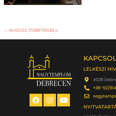
←
dsc02122_25288758518_o
KAPCSO
LELKÉSZI HI
4026 Debre
+36-52/61
nagytempl
NYITVATARTÁ