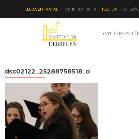
LELKÉSZI HIVATAL:
H-Cs: 10-16 P: 10-14
TELEFON:
+36-52/6
GYÜLEKEZETÜ
dsc02122_25288758518_o