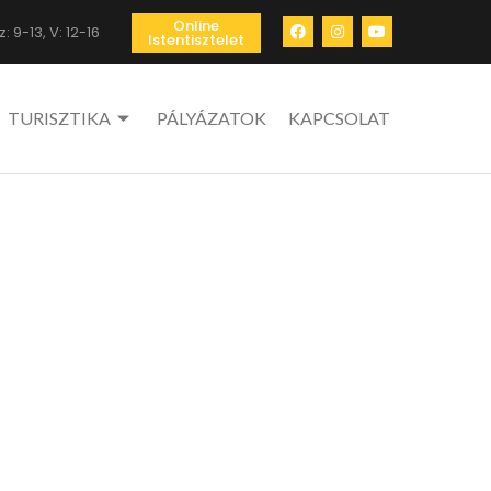
Online
: 9-13, V: 12-16
Istentisztelet
TURISZTIKA
PÁLYÁZATOK
KAPCSOLAT