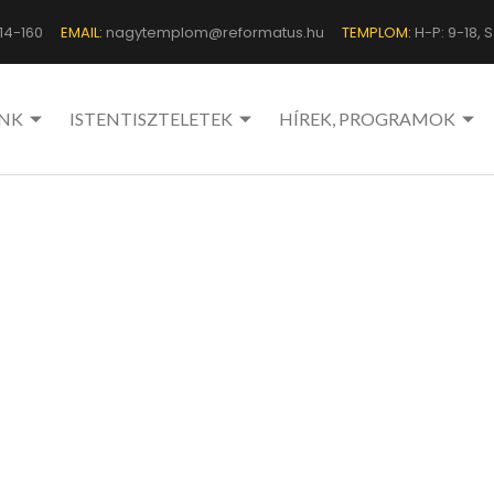
14-160
EMAIL:
nagytemplom@reformatus.hu
TEMPLOM:
H-P: 9-18, Sz
NK
ISTENTISZTELETEK
HÍREK, PROGRAMOK