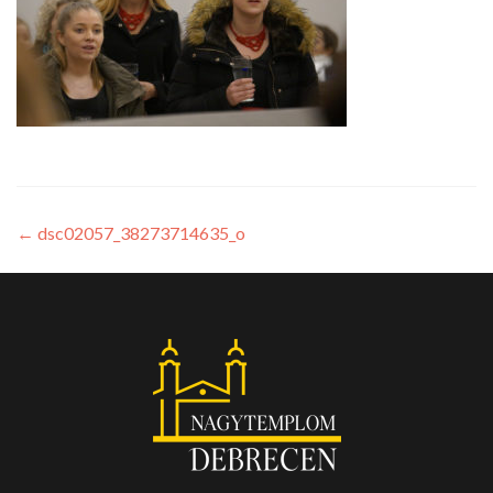
←
dsc02057_38273714635_o