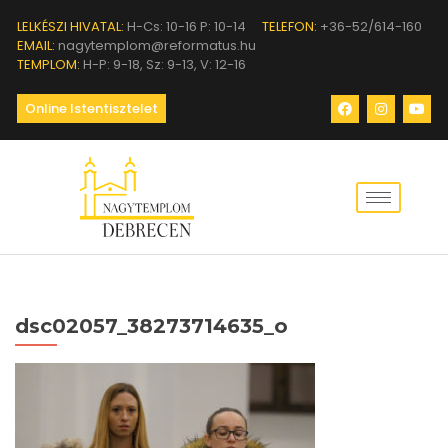
LELKÉSZI HIVATAL:
H-Cs: 10-16 P: 10-14
TELEFON:
+36-52/614-160
EMAIL:
nagytemplom@reformatus.hu
TEMPLOM:
H-P: 9-18, Sz: 9-13, V: 12-16
Online Istentisztelet
dsc02057_38273714635_o