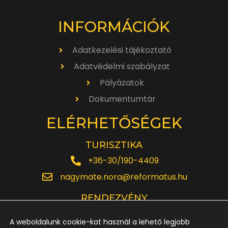
INFORMÁCIÓK
Adatkezelési tájékoztató
Adatvédelmi szabályzat
Pályázatok
Dokumentumtár
ELÉRHETŐSÉGEK
TURISZTIKA
+36-30/190-4409
nagymate.nora@reformatus.hu
RENDEZVÉNY
+36-30/642-6220
A weboldalunk cookie-kat használ a lehető legjobb