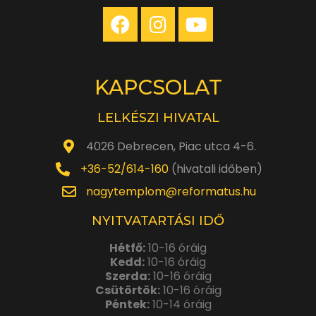
KAPCSOLAT
LELKÉSZI HIVATAL
4026 Debrecen, Piac utca 4-6.
+36-52/614-160
(hivatali időben)
nagytemplom@reformatus.hu
NYITVATARTÁSI IDŐ
Hétfő:
10-16 óráig
Kedd:
10-16 óráig
Szerda:
10-16 óráig
Csütörtök:
10-16 óráig
Péntek:
10-14 óráig