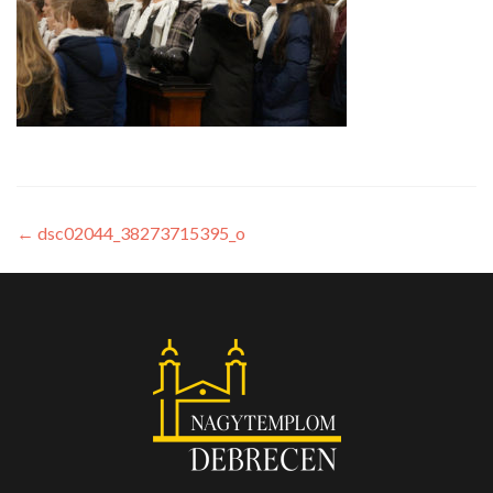
←
dsc02044_38273715395_o