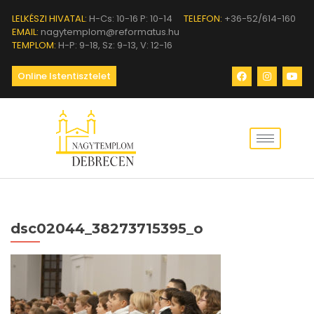
LELKÉSZI HIVATAL:
H-Cs: 10-16 P: 10-14
TELEFON:
+36-52/614-160
EMAIL:
nagytemplom@reformatus.hu
TEMPLOM:
H-P: 9-18, Sz: 9-13, V: 12-16
Online Istentisztelet
dsc02044_38273715395_o