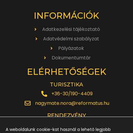
INFORMÁCIÓK
Adatkezelési tájékoztató
Adatvédelmi szabályzat
Pályázatok
Dokumentumtár
ELÉRHETŐSÉGEK
TURISZTIKA
+36-30/190-4409
nagymate.nora@reformatus.hu
RENDEZVÉNY
+36-30/642-6220
A weboldalunk cookie-kat használ a lehető legjobb