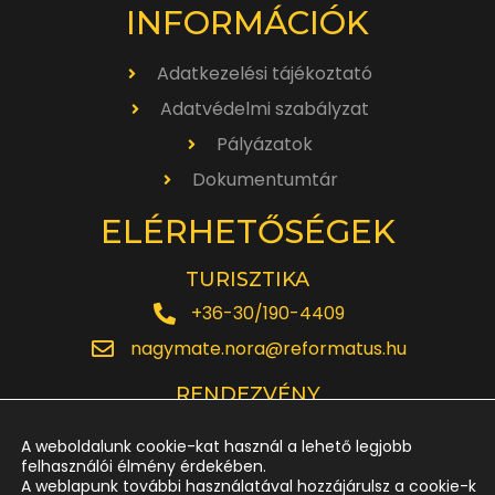
INFORMÁCIÓK
Adatkezelési tájékoztató
Adatvédelmi szabályzat
Pályázatok
Dokumentumtár
ELÉRHETŐSÉGEK
TURISZTIKA
+36-30/190-4409
nagymate.nora@reformatus.hu
RENDEZVÉNY
+36-30/642-6220
A weboldalunk cookie-kat használ a lehető legjobb
rendezveny.nagytemplom@reformatus.hu
felhasználói élmény érdekében.
A weblapunk további használatával hozzájárulsz a cookie-k