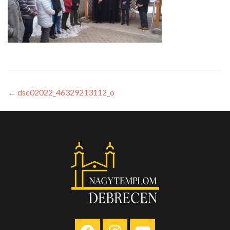
←
dsc02022_46329213112_o