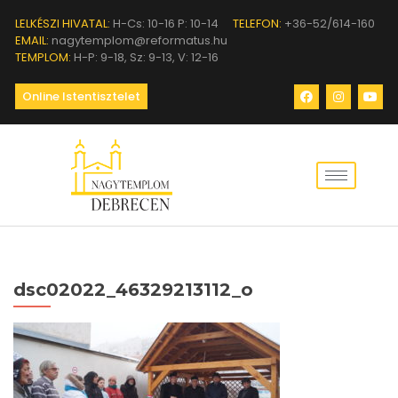
LELKÉSZI HIVATAL:
H-Cs: 10-16 P: 10-14
TELEFON:
+36-52/614-160
EMAIL:
nagytemplom@reformatus.hu
TEMPLOM:
H-P: 9-18, Sz: 9-13, V: 12-16
Online Istentisztelet
dsc02022_46329213112_o