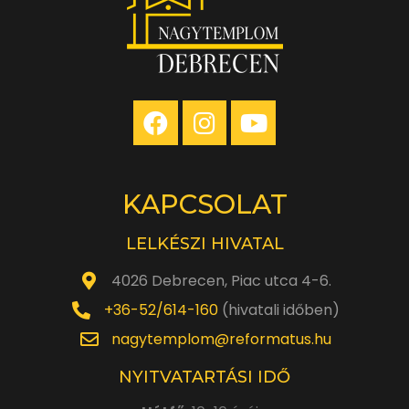
KAPCSOLAT
LELKÉSZI HIVATAL
4026 Debrecen, Piac utca 4-6.
+36-52/614-160
(hivatali időben)
nagytemplom@reformatus.hu
NYITVATARTÁSI IDŐ