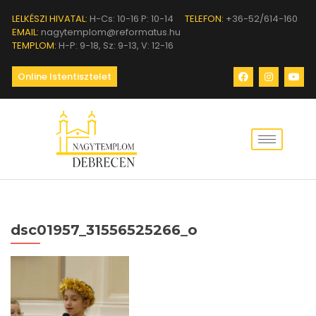
LELKÉSZI HIVATAL:
H-Cs: 10-16 P: 10-14
TELEFON:
+36-52/614-160
EMAIL:
nagytemplom@reformatus.hu
TEMPLOM:
H-P: 9-18, Sz: 9-13, V: 12-16
Online Istentisztelet
dsc01957_31556525266_o