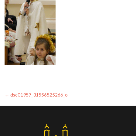
←
dsc01957_31556525266_o