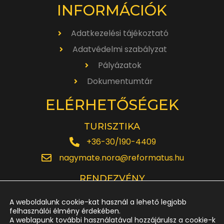
INFORMÁCIÓK
Adatkezelési tájékoztató
Adatvédelmi szabályzat
Pályázatok
Dokumentumtár
ELÉRHETŐSÉGEK
TURISZTIKA
+36-30/190-4409
nagymate.nora@reformatus.hu
RENDEZVÉNY
+36-30/642-6220
A weboldalunk cookie-kat használ a lehető legjobb
rendezveny.nagytemplom@reformatus.hu
felhasználói élmény érdekében.
A weblapunk további használatával hozzájárulsz a cookie-k