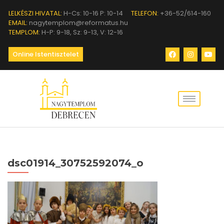
LELKÉSZI HIVATAL:
H-Cs: 10-16 P: 10-14
TELEFON:
+36-52/614-160
EMAIL:
nagytemplom@reformatus.hu
TEMPLOM:
H-P: 9-18, Sz: 9-13, V: 12-16
Online Istentisztelet
dsc01914_30752592074_o