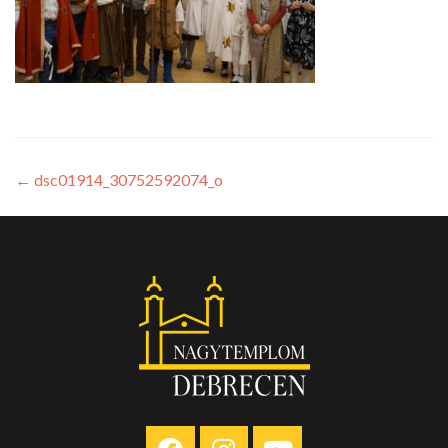
←
dsc01914_30752592074_o