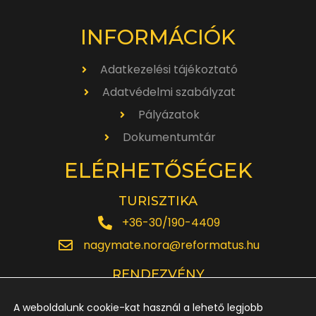
INFORMÁCIÓK
Adatkezelési tájékoztató
Adatvédelmi szabályzat
Pályázatok
Dokumentumtár
ELÉRHETŐSÉGEK
TURISZTIKA
+36-30/190-4409
nagymate.nora@reformatus.hu
RENDEZVÉNY
+36-30/642-6220
A weboldalunk cookie-kat használ a lehető legjobb