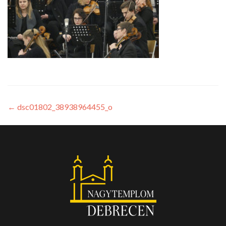
←
dsc01802_38938964455_o