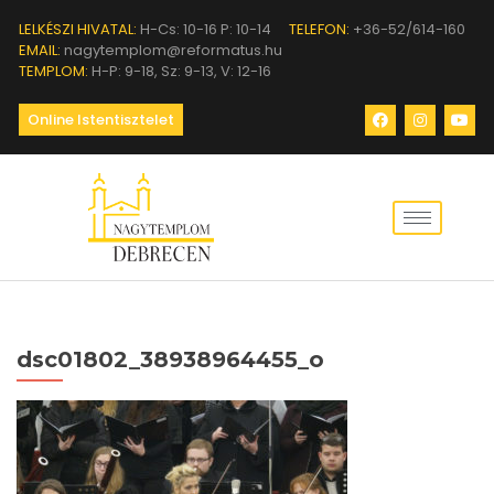
LELKÉSZI HIVATAL:
H-Cs: 10-16 P: 10-14
TELEFON:
+36-52/614-160
EMAIL:
nagytemplom@reformatus.hu
TEMPLOM:
H-P: 9-18, Sz: 9-13, V: 12-16
Online Istentisztelet
dsc01802_38938964455_o