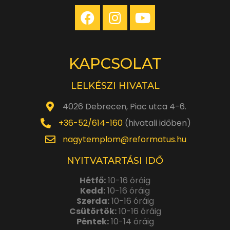
KAPCSOLAT
LELKÉSZI HIVATAL
4026 Debrecen, Piac utca 4-6.
+36-52/614-160
(hivatali időben)
nagytemplom@reformatus.hu
NYITVATARTÁSI IDŐ
Hétfő:
10-16 óráig
Kedd:
10-16 óráig
Szerda:
10-16 óráig
Csütörtök:
10-16 óráig
Péntek:
10-14 óráig