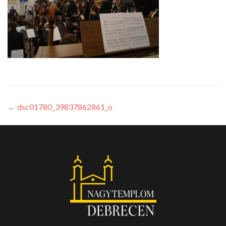
←
dsc01780_39837862861_o