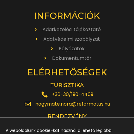
INFORMÁCIÓK
Adatkezelési tájékoztató
Adatvédelmi szabályzat
Pályázatok
Dokumentumtár
ELÉRHETŐSÉGEK
TURISZTIKA
+36-30/190-4409
nagymate.nora@reformatus.hu
RENDEZVÉNY
+36-30/642-6220
A weboldalunk cookie-kat használ a lehető legjobb