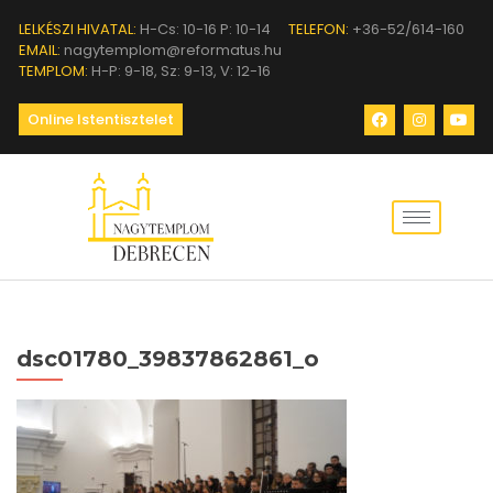
LELKÉSZI HIVATAL:
H-Cs: 10-16 P: 10-14
TELEFON:
+36-52/614-160
EMAIL:
nagytemplom@reformatus.hu
TEMPLOM:
H-P: 9-18, Sz: 9-13, V: 12-16
Online Istentisztelet
dsc01780_39837862861_o