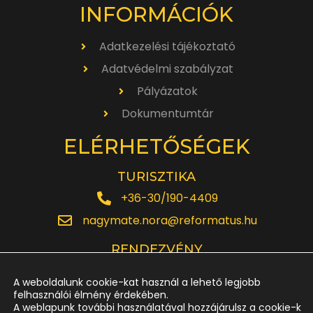
INFORMÁCIÓK
Adatkezelési tájékoztató
Adatvédelmi szabályzat
Pályázatok
Dokumentumtár
ELÉRHETŐSÉGEK
TURISZTIKA
+36-30/190-4409
nagymate.nora@reformatus.hu
RENDEZVÉNY
+36-30/642-6220
A weboldalunk cookie-kat használ a lehető legjobb
rendezveny.nagytemplom@reformatus.hu
felhasználói élmény érdekében.
A weblapunk további használatával hozzájárulsz a cookie-k