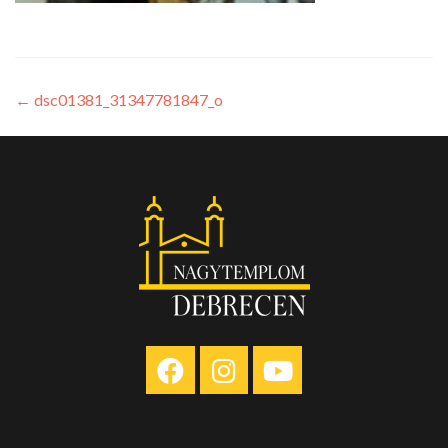
←
dsc01381_31347781847_o