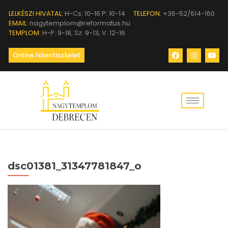
LELKÉSZI HIVATAL:
H-Cs: 10-16 P: 10-14
TELEFON:
+36-52/614-160
EMAIL:
nagytemplom@reformatus.hu
TEMPLOM:
H-P: 9-18, Sz: 9-13, V: 12-16
Online Istentisztelet
dsc01381_31347781847_o