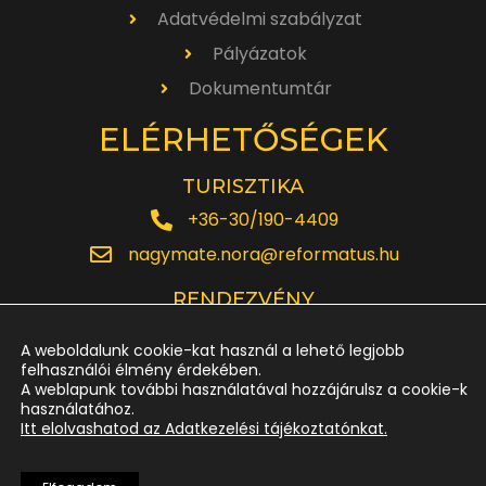
Adatvédelmi szabályzat
Pályázatok
Dokumentumtár
ELÉRHETŐSÉGEK
TURISZTIKA
+36-30/190-4409
nagymate.nora@reformatus.hu
RENDEZVÉNY
+36-30/642-6220
A weboldalunk cookie-kat használ a lehető legjobb
rendezveny.nagytemplom@reformatus.hu
felhasználói élmény érdekében.
A weblapunk további használatával hozzájárulsz a cookie-k
használatához.
JEGYPÉNZTÁR
Itt elolvashatod az Adatkezelési tájékoztatónkat.
+36-52/614-185